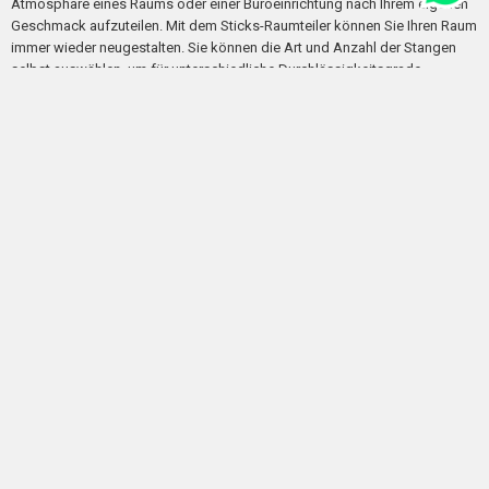
Atmosphäre eines Raums oder einer Büroeinrichtung nach Ihrem eigenen
Geschmack aufzuteilen. Mit dem Sticks-Raumteiler können Sie Ihren Raum
immer wieder neugestalten. Sie können die Art und Anzahl der Stangen
selbst auswählen, um für unterschiedliche Durchlässigkeitsgrade,
verschieden Farbkombinationen oder für Längenunterschiede zu sorgen.
Eine Basis aus Holz für Innenräume und aus Gummi für Innenräume und
Außenbereiche.
Die Stangen für den Sticks-Raumteiler sind in vier unterschiedlichen
Längen und Farben erhältlich.
Extremis - Sol
Stellen Sie sich einen faulen Tag in der Sonne, einen Mittagsschlaf oder
eine Entspannungspause mit einem Buch vor. Am Abend, wenn die Sonne
untergegangen ist, kommen überraschend Ihre besten Freunde vorbei.
Angenehme Gesellschaft, Tapas und ein Mojito mit Minze aus dem
Garten... Was wollen Sie noch mehr? Bei Extremis hatte Dirk Wynants die
Idee, dies Wirklichkeit werden zu lassen. Die Sol+Luna-Outdoor-Liege
kombiniert zwei Funktionen in einem Möbelstück: eine Sonnenliege am
Tag und ein Designsofa am Abend. Die perfekte Möglichkeit Ihre Terrasse
optimal zu nutzen.
Extremis - Tiki