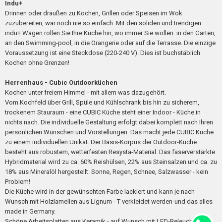
Indu+
Drinnen oder draußen zu Kochen, Grillen oder Speisen im Wok
zuzubereiten, war noch nie so einfach. Mit den soliden und trendigen
indu+ Wagen rollen Sie Ihre Küche hin, wo immer Sie wollen: in den Garten,
an den Swimming-pool, in die Orangerie oder auf die Terrasse. Die einzige
Voraussetzung ist eine Steckdose (220-240 V). Dies ist buchstäblich
Kochen ohne Grenzen!
Herrenhaus - Cubic Outdoorküchen
Kochen unter freiem Himmel - mit allem was dazugehört.
Vom Kochfeld über Grill, Spüle und Kühlschrank bis hin zu sicherem,
trockenem Stauraum - eine CUBIC Küche steht einer Indoor - Küche in
nichts nach. Die individuelle Gestaltung erfolgt dabei komplett nach Ihren
persönlichen Wünschen und Vorstellungen. Das macht jede CUBIC Küche
zu einem individuellen Unikat. Der Basis-Korpus der Outdoor-Küche
besteht aus robustem, wetterfesten Resysta-Material. Das faserverstärkte
Hybridmaterial wird zu ca. 60% Reishülsen, 22% aus Steinsalzen und ca. zu
18% aus Mineralöl hergestellt. Sonne, Regen, Schnee, Salzwasser - kein
Problem!
Die Küche wird in der gewünschten Farbe lackiert und kann je nach
Wunsch mit Holzlamellen aus Lignum - T verkleidet werden-und das alles
made in Germany.
Schöne Arbeitsplatten aus Keramik - auf Wunsch mit LED-Beleuchtung