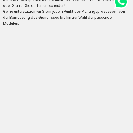
oder Granit - Sie dürfen entscheiden!
Gerne unterstützen wir Sie in jedem Punkt des Planungsprozesses - von
der Bemessung des Grundrisses bis hin zur Wahl der passenden
Modulen.
Saffire "Keramik"Grill
Sie sind ein «Beef Buddy», ein Wintergrilleur, experimentieren gerne mit
Rauch, Ihre Familie würde am liebsten jeden Tag Pizza essen? Egal,
welcher Grilltyp Sie sind, mit dem Saffire Silver erfüllt sich jeder Wunsch. Er
vereint das Beste eines klassischen Holzkohlegrills mit dem Besten eines
wärmespeichernden Steinofens. Deshalb ist von niedrigen Temperaturen
bis zu extremer Hitze alles möglich und einfach einstellbar. Die Temperatur
zeigt das eingebaute Thermometer am Deckel an. Der Saffire Silver hat
eine Grillfläche von 560 mm Durchmesser. Er steht auf einem Fahrgestell,
hat zwei praktische Seitentablare aus Bambus und spezielle Öffnungen
zum Einführen von Räucherchips. Ein Schieber für die Räucherchips wird
mitgeliefert, ebenso ein Ascheschieber, ein Grillrost-Erhöher und ein
Hitzereflektor. Kamin, Grillrost, Beschläge und Fahrgestell werden aus
ästhetischem Edelstahl gefertigt.